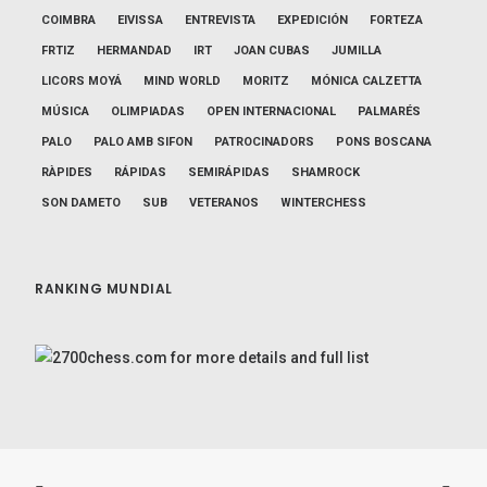
COIMBRA
EIVISSA
ENTREVISTA
EXPEDICIÓN
FORTEZA
FRTIZ
HERMANDAD
IRT
JOAN CUBAS
JUMILLA
LICORS MOYÁ
MIND WORLD
MORITZ
MÓNICA CALZETTA
MÚSICA
OLIMPIADAS
OPEN INTERNACIONAL
PALMARÉS
PALO
PALO AMB SIFON
PATROCINADORS
PONS BOSCANA
RÀPIDES
RÁPIDAS
SEMIRÁPIDAS
SHAMROCK
SON DAMETO
SUB
VETERANOS
WINTERCHESS
RANKING MUNDIAL