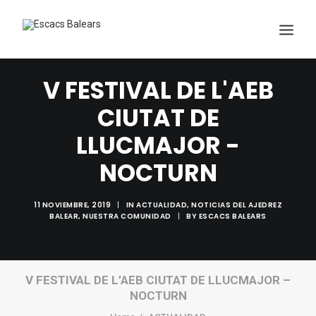
V FESTIVAL DE L'AEB
CIUTAT DE
LLUCMAJOR -
NOCTURN
Search
11 NOVIEMBRE, 2019
|
IN
ACTUALIDAD
,
NOTICIAS DEL AJEDREZ
BALEAR
,
NUESTRA COMUNIDAD
|
BY
ESCACS BALEARS
V FESTIVAL DE L’AEB CIUTAT DE LLUCMAJOR –
NOCTURN