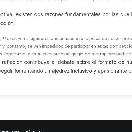
tiva, existen dos razones fundamentales por las que 
opción:
r, **excluyen a jugadores aficionados que, a pesar de no ser pro
y, por tanto, se ven impedidos de participar en estas competici
s importante, y esta es mi principal queja: **¡me impiden particip
reflexión contribuya al debate sobre el formato de n
guir fomentando un ajedrez inclusivo y apasionante p
·
Diseño web
de 1luz.com