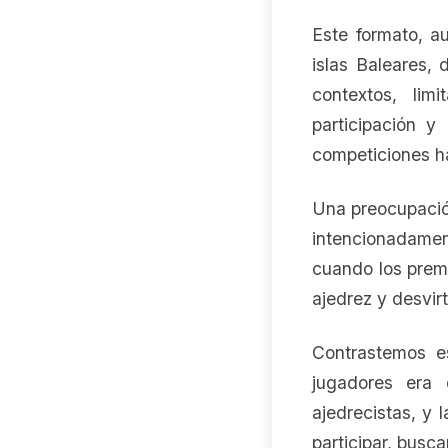
Este formato, a
islas Baleares,
contextos, lim
participación y
competiciones h
Una preocupació
intencionadamen
cuando los premi
ajedrez y desvirt
Contrastemos es
jugadores era 
ajedrecistas, y 
participar, busc