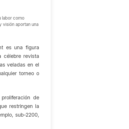
u labor como
y visión aportan una
nt es una figura
 célebre revista
as veladas en el
alquier torneo o
proliferación de
ue restringen la
emplo, sub-2200,