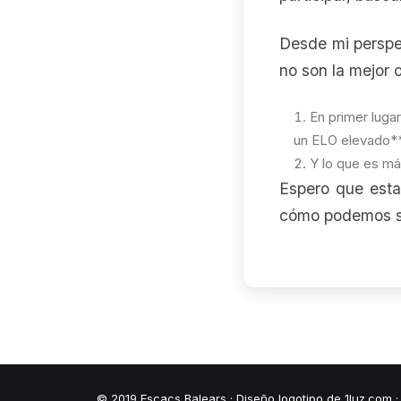
Desde mi perspec
no son la mejor 
En primer luga
un ELO elevado** 
Y lo que es má
Espero que esta 
cómo podemos se
© 2019 Escacs Balears ·
Diseño logotipo de 1luz.com