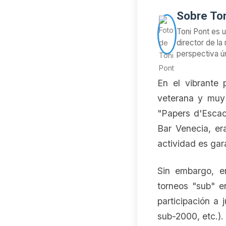
Sobre Ton
Toni Pont es 
director de la
perspectiva ún
En el vibrante 
veterana y muy 
"Papers d'Escac
Bar Venecia, er
actividad es gara
Sin embargo, en
torneos "sub" e
participación a
sub-2000, etc.).