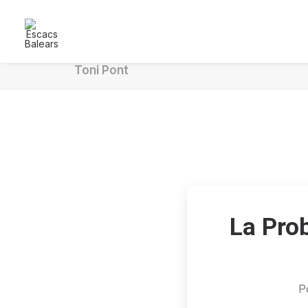
Toni Pont
La Prob
P