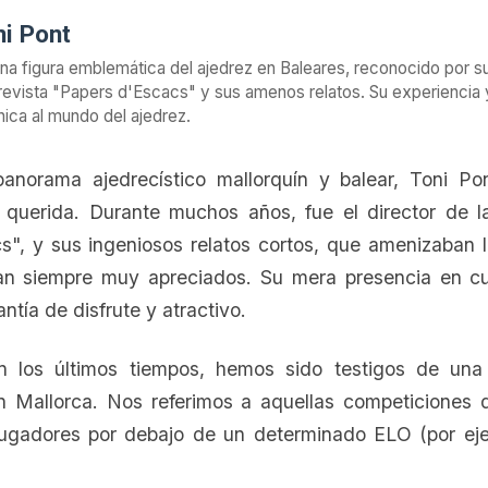
i Pont
una figura emblemática del ajedrez en Baleares, reconocido por s
 revista "Papers d'Escacs" y sus amenos relatos. Su experiencia 
ica al mundo del ajedrez.
panorama ajedrecístico mallorquín y balear, Toni Po
querida. Durante muchos años, fue el director de la
s", y sus ingeniosos relatos cortos, que amenizaban l
an siempre muy apreciados. Su mera presencia en cu
ntía de disfrute y atractivo.
 los últimos tiempos, hemos sido testigos de una 
n Mallorca. Nos referimos a aquellas competiciones q
 jugadores por debajo de un determinado ELO (por ej