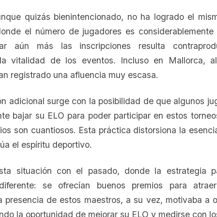
unque quizás bienintencionado, no ha logrado el mism
 donde el número de jugadores es considerablemente
itar aún más las inscripciones resulta contrapro
 la vitalidad de los eventos. Incluso en Mallorca, 
an registrado una afluencia muy escasa.
n adicional surge con la posibilidad de que algunos j
te bajar su ELO para poder participar en estos torneo
os son cuantiosos. Esta práctica distorsiona la esenci
úa el espíritu deportivo.
ta situación con el pasado, donde la estrategia p
diferente: se ofrecían buenos premios para atrae
la presencia de estos maestros, a su vez, motivaba a 
ando la oportunidad de mejorar su ELO y medirse con lo