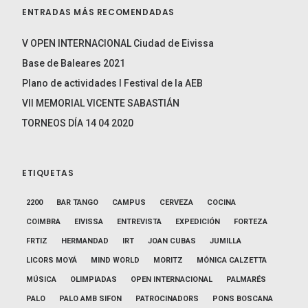
ENTRADAS MÁS RECOMENDADAS
V OPEN INTERNACIONAL Ciudad de Eivissa
Base de Baleares 2021
Plano de actividades I Festival de la AEB
VII MEMORIAL VICENTE SABASTIÁN
TORNEOS DÍA 14 04 2020
ETIQUETAS
2200
BAR TANGO
CAMPUS
CERVEZA
COCINA
COIMBRA
EIVISSA
ENTREVISTA
EXPEDICIÓN
FORTEZA
FRTIZ
HERMANDAD
IRT
JOAN CUBAS
JUMILLA
LICORS MOYÁ
MIND WORLD
MORITZ
MÓNICA CALZETTA
MÚSICA
OLIMPIADAS
OPEN INTERNACIONAL
PALMARÉS
PALO
PALO AMB SIFON
PATROCINADORS
PONS BOSCANA