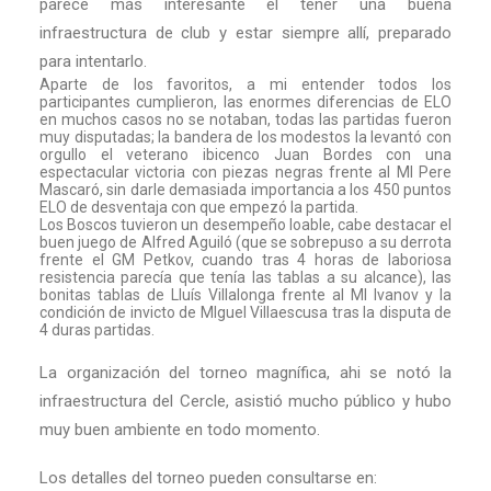
parece más interesante el tener una buena
infraestructura de club y estar siempre allí, preparado
para intentarlo.
Aparte de los favoritos, a mi entender todos los
participantes cumplieron, las enormes diferencias de ELO
en muchos casos no se notaban, todas las partidas fueron
muy disputadas; la bandera de los modestos la levantó con
orgullo el veterano ibicenco Juan Bordes con una
espectacular victoria con piezas negras frente al MI Pere
Mascaró, sin darle demasiada importancia a los 450 puntos
ELO de desventaja con que empezó la partida.
Los Boscos tuvieron un desempeño loable, cabe destacar el
buen juego de Alfred Aguiló (que se sobrepuso a su derrota
frente el GM Petkov, cuando tras 4 horas de laboriosa
resistencia parecía que tenía las tablas a su alcance), las
bonitas tablas de Lluís Villalonga frente al MI Ivanov y la
condición de invicto de MIguel Villaescusa tras la disputa de
4 duras partidas.
La organización del torneo magnífica, ahi se notó la
infraestructura del Cercle, asistió mucho público y hubo
muy buen ambiente en todo momento.
Los detalles del torneo pueden consultarse en: