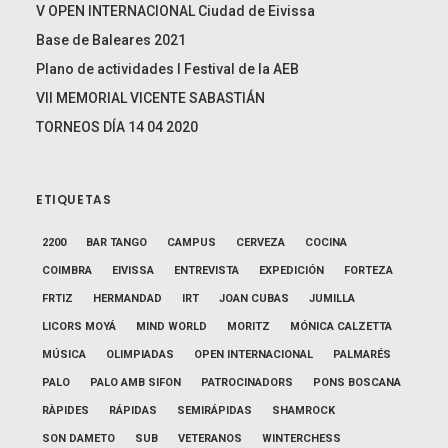
V OPEN INTERNACIONAL Ciudad de Eivissa
Base de Baleares 2021
Plano de actividades I Festival de la AEB
VII MEMORIAL VICENTE SABASTIÁN
TORNEOS DÍA 14 04 2020
ETIQUETAS
2200
BAR TANGO
CAMPUS
CERVEZA
COCINA
COIMBRA
EIVISSA
ENTREVISTA
EXPEDICIÓN
FORTEZA
FRTIZ
HERMANDAD
IRT
JOAN CUBAS
JUMILLA
LICORS MOYÁ
MIND WORLD
MORITZ
MÓNICA CALZETTA
MÚSICA
OLIMPIADAS
OPEN INTERNACIONAL
PALMARÉS
PALO
PALO AMB SIFON
PATROCINADORS
PONS BOSCANA
RÀPIDES
RÁPIDAS
SEMIRÁPIDAS
SHAMROCK
SON DAMETO
SUB
VETERANOS
WINTERCHESS