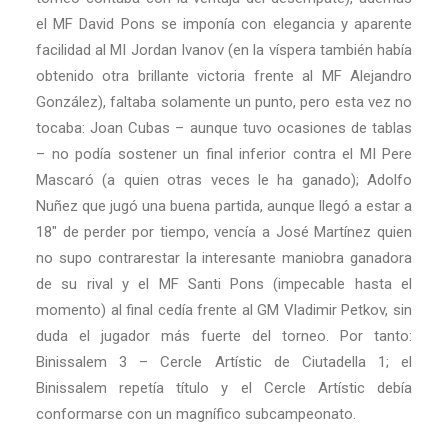
el MF David Pons se imponía con elegancia y aparente
facilidad al MI Jordan Ivanov (en la víspera también había
obtenido otra brillante victoria frente al MF Alejandro
González), faltaba solamente un punto, pero esta vez no
tocaba: Joan Cubas – aunque tuvo ocasiones de tablas
– no podía sostener un final inferior contra el MI Pere
Mascaró (a quien otras veces le ha ganado); Adolfo
Nuñez que jugó una buena partida, aunque llegó a estar a
18″ de perder por tiempo, vencía a José Martínez quien
no supo contrarestar la interesante maniobra ganadora
de su rival y el MF Santi Pons (impecable hasta el
momento) al final cedía frente al GM Vladimir Petkov, sin
duda el jugador más fuerte del torneo. Por tanto:
Binissalem 3 – Cercle Artístic de Ciutadella 1; el
Binissalem repetía título y el Cercle Artístic debía
conformarse con un magnífico subcampeonato.