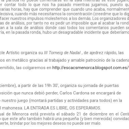
 la partida no puede comentarse en la sala mientras se esté jugan
er contar todo lo que nos ha pasado mientras jugamos, puesto q
varias horas, hay que comprender que cuando uno acaba, normalmen
 decisiva, cuando más necesitamos la concentración (creedme que lo di
tisfacer nuestros impulsos molestemos a los demás. Los organizadores 
 de análisis, por tanto no es pedir un imposible que al acabar la rond
yan a la sala de análisis donde casi todos los comentarios pueden s
ería, en la pasada ronda, hubo un desagradable incidente que deberíam
le Artístic organiza su
III Torneig de Nadal
, de ajedrez rápido, las
ios en metálico gracias al trabajado y amable patrocinio de la caden
emitido, las colgaremos en
http://escacsmenorca.blogspot.com.es/
iembre), a partir de las 19h 30′, organiza su jornada de puertas
 posición que nunca debió perder, Carlos Cardona se encargará de
o nuestro juego (montará partidas y actividades para todos) en la
tural mahonesa. LA ENTRADA ES LIBRE, OS ESPERAMOS.
ual de Menorca está prevista el sábado 21 de diciembre en el
Cent
eo que este año también habrá una pequeña (y bien merecida) convida
uerte, brindar por los mejores deseos no puede ser malo.