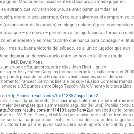
se jugó en Maó cuando inicialmente estaba programado jugar en
 es extraño que volvieran los w.o, se anticiparan partidas, se
scusión, ahora lo analizaremos. Creo que salvamos el compromiso, e
s (organizador de la jornada) en bloque colaboró para conseguirlo y
enorca que – de nuevo – permitiera a los ajedrecistas tomar su sede
zó en el liderato y es más favorito que nunca para conseguir el títul
o – tras su buena victoria del sábado, es el único jugador que aun
debe deparar un decisivo duelo entre ambos en la última ronda.
M.F. David Pons
 un grupo de 5 jugadores, entre ellos Joan Florit – quien
e super-55, y Esteve Campins (ambos lideran la clasificación sub-2000
ar puede pasar de todo.El resto de clasificaciones, como debe ser,
de momento Francesc Campins lidera a los sub-18, Lidia Comellas manda
e empate a 3,5 puntos entre Diego Tascón, Marc Vinent y la citada Lidia
s en
http://chess-results.com/
tnr113357.aspx?lan=2
bién consolidó su liderato (es casi imposible que no sea el mereci
 mejor desempate que su inmediato seguidor (Nil Urpí). Podéis consult
http://chess-results.com/tnr114101.aspx?lan=2
La novedad de la jorna
utaron el MF Santi Pons y el MI Nico Georgiadis (que está entrenando 
 de semana ha jugado con éxito en la bundesliga, podéis seguirlo 
 la victoria fue para el joven suizo, pero Santi apretó de lo lindo y tu