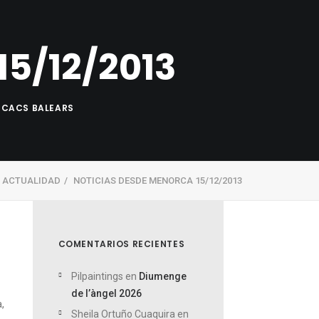
ÉCNICA
VEN A CONOCERNOS
CONTACTO
5/12/2013
SCACS BALEARS
ACTUALIDAD
NOTICIAS DESDE MENORCA 15/12/2013
COMENTARIOS RECIENTES
Pilpaintings
en
Diumenge
de l’àngel 2026
,
Sheila Ortuño Cuaquira
en