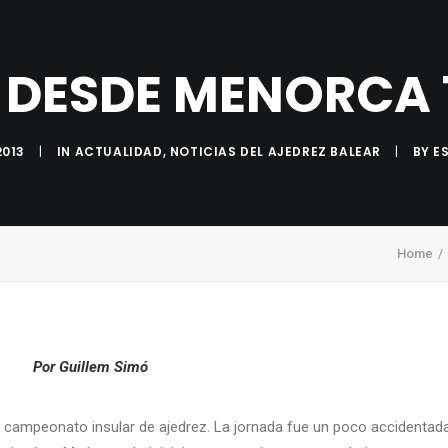
INICIO
ACTUALIDAD
ÁREA T
 DESDE MENORCA 1
2013
|
IN
ACTUALIDAD
,
NOTICIAS DEL AJEDREZ BALEAR
|
BY
E
Home
Por Guillem Simó
 campeonato insular de ajedrez. La jornada fue un poco accidentada