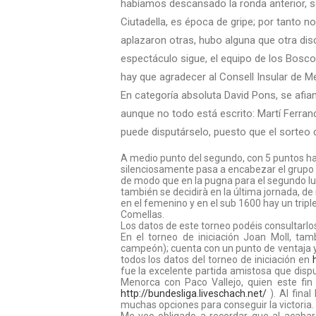
habíamos descansado la ronda anterior, 
Ciutadella, es época de gripe; por tanto no
aplazaron otras, hubo alguna que otra di
espectáculo sigue, el equipo de los Bosco
hay que agradecer al Consell Insular de M
En categoría absoluta David Pons, se afian
aunque no todo está escrito: Martí Ferrand
puede disputárselo, puesto que el sorteo 
A medio punto del segundo, con 5 puntos hay
silenciosamente pasa a encabezar el grupo d
de modo que en la pugna para el segundo lug
también se decidirà en la última jornada, 
en el femenino y en el sub 1600 hay un tripl
Comellas.
Los datos de este torneo podéis consultarlo
En el torneo de iniciación Joan Moll, tam
campeón); cuenta con un punto de ventaja y
todos los datos del torneo de iniciación en
fue la excelente partida amistosa que disp
Menorca con Paco Vallejo, quien este fin
http://bundesliga.liveschach.net/
). Al final
muchas opciones para conseguir la victoria.