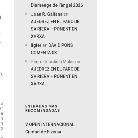
Diumenge de l’àngel 2026
Joan R. Galiana
en
l
AJEDREZ EN EL PARC DE
SA RIERA – PONENT EN
.
XARXA
o;
ligier
en
DAVID PONS
COMENTA 08
Pedro Guardiola Molina
en
AJEDREZ EN EL PARC DE
),
SA RIERA – PONENT EN
XARXA
do
ENTRADAS MÁS
ar
RECOMENDADAS
da
en
en
V OPEN INTERNACIONAL
vo
Ciudad de Eivissa