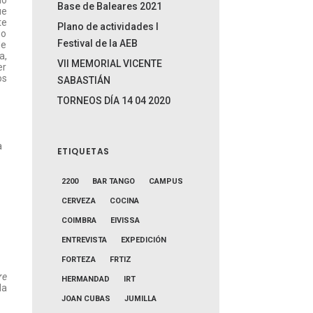
do
Base de Baleares 2021
ue
te
Plano de actividades I
go
Festival de la AEB
de
a,
VII MEMORIAL VICENTE
er
os
SABASTIÁN
TORNEOS DÍA 14 04 2020
a
ETIQUETAS
2200
BAR TANGO
CAMPUS
CERVEZA
COCINA
COIMBRA
EIVISSA
ENTREVISTA
EXPEDICIÓN
FORTEZA
FRTIZ
re
HERMANDAD
IRT
da
JOAN CUBAS
JUMILLA