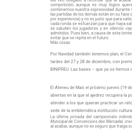
Me veo obligado a recordar que al acabar
competición; aunque es muy lógico quer
contenemos nuestra expresividad durante 
las partidas de los demás están en su fase
por experiencia) y no es justo que para sa
cada ronda se esfuerzan para que haya salas
se saluden los jugadores y en silencio va
admitidos. Pues bien, a causa de esta tont
evitar que se repita en el futuro.
Más cosas:
Por Navidad también tenemos plan, el Cerc
tardes del 27 y 28 de diciembre, con prem
BINIPREU. Las bases – que ya os hemos r
El Ateneu de Maó el próximo jueves (19 dic
abiertas en la que el ajedrez recupera la
atender a los que quieran practicar un rat
sede de la emblemática institución cul
La última jornada del campeonato individ
Municipal de Convencions des Mercadal
, cr
al acabar, aunque no es seguro que traiga s