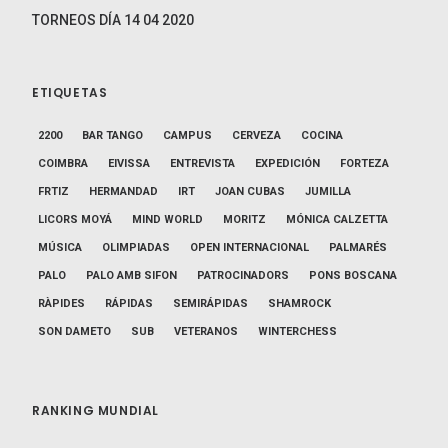
TORNEOS DÍA 14 04 2020
ETIQUETAS
2200
BAR TANGO
CAMPUS
CERVEZA
COCINA
COIMBRA
EIVISSA
ENTREVISTA
EXPEDICIÓN
FORTEZA
FRTIZ
HERMANDAD
IRT
JOAN CUBAS
JUMILLA
LICORS MOYÁ
MIND WORLD
MORITZ
MÓNICA CALZETTA
MÚSICA
OLIMPIADAS
OPEN INTERNACIONAL
PALMARÉS
PALO
PALO AMB SIFON
PATROCINADORS
PONS BOSCANA
RÀPIDES
RÁPIDAS
SEMIRÁPIDAS
SHAMROCK
SON DAMETO
SUB
VETERANOS
WINTERCHESS
RANKING MUNDIAL