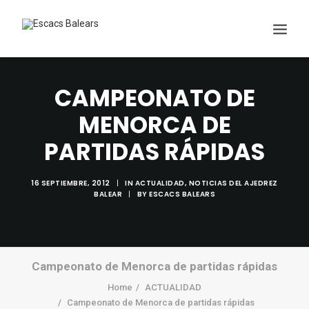
CAMPEONATO DE
MENORCA DE
PARTIDAS RÁPIDAS
16 SEPTIEMBRE, 2012
|
IN
ACTUALIDAD
,
NOTICIAS DEL AJEDREZ
Search
BALEAR
|
BY
ESCACS BALEARS
Campeonato de Menorca de partidas rápidas
Home
ACTUALIDAD
Campeonato de Menorca de partidas rápidas