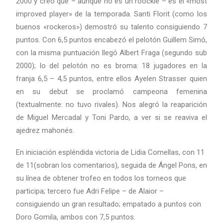
2000 y creo que – aunque no es un roockie – es el «most
improved player» de la temporada. Santi Florit (como los
buenos «rockeros») demostró su talento consiguiendo 7
puntos. Con 6,5 puntos encabezó el pelotón Guillem Simó,
con la misma puntuación llegó Albert Fraga (segundo sub
2000); lo del pelotón no es broma: 18 jugadores en la
franja 6,5 – 4,5 puntos, entre ellos Ayelen Strasser quien
en su debut se proclamó campeona femenina
(textualmente: no tuvo rivales). Nos alegró la reaparición
de Miguel Mercadal y Toni Pardo, a ver si se reaviva el
ajedrez mahonés.
En iniciación espléndida victoria de Lidia Comellas, con 11
de 11(sobran los comentarios), seguida de Ángel Pons, en
su línea de obtener trofeo en todos los torneos que
participa; tercero fue Adri Felipe – de Alaior –
consiguiendo un gran resultado; empatado a puntos con
Doro Gomila, ambos con 7,5 puntos.